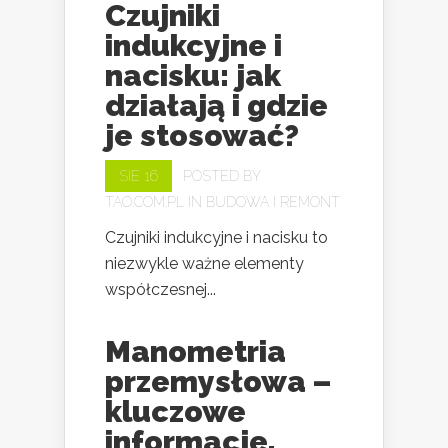
Czujniki
indukcyjne i
nacisku: jak
działają i gdzie
je stosować?
SIE 16
POSTED BY
TAO.COM.PL
IN
BUDOWA I REMONT
Czujniki indukcyjne i nacisku to
niezwykle ważne elementy
współczesnej...
Manometria
przemysłowa –
kluczowe
informacje,