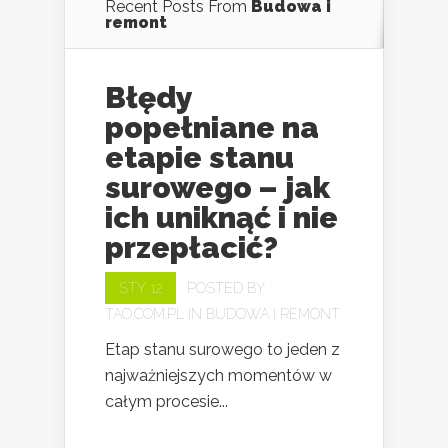
Recent Posts From
Budowa i
remont
Błędy
popełniane na
etapie stanu
surowego – jak
ich uniknąć i nie
przepłacić?
STY 12
POSTED BY
TAO.COM.PL
IN
BUDOWA I REMONT
Etap stanu surowego to jeden z
najważniejszych momentów w
całym procesie...