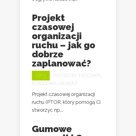
Projekt
czasowej
organizacji
ruchu – jak go
dobrze
zaplanować?
LIP 3
POSTED BY
TAO.COM.PL
IN
BUDOWA I REMONT
Projekt czasowej organizacji
ruchu (PTOR, który pomogą Ci
stworzyć np....
Gumowe