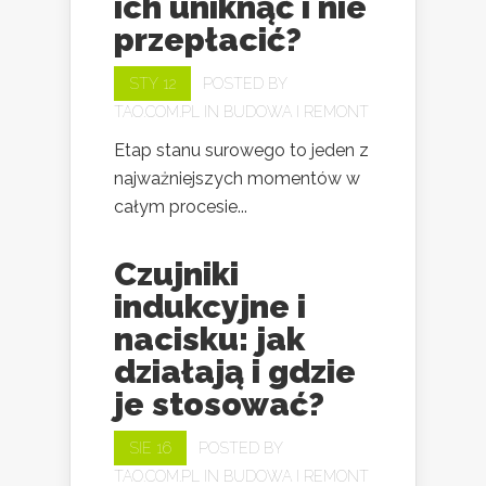
ich uniknąć i nie
przepłacić?
STY 12
POSTED BY
TAO.COM.PL
IN
BUDOWA I REMONT
Etap stanu surowego to jeden z
najważniejszych momentów w
całym procesie...
Czujniki
indukcyjne i
nacisku: jak
działają i gdzie
je stosować?
SIE 16
POSTED BY
TAO.COM.PL
IN
BUDOWA I REMONT