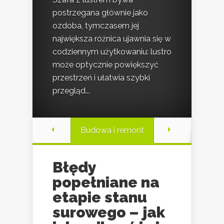
postrzegana głównie jako
ozdoba, tymczasem jej
największa różnica ujawnia się w
codziennym użytkowaniu: lustro
może optycznie powiększyć
przestrzeń i ułatwia szybki
przegląd...
Budowa i remont
Błędy
popełniane na
etapie stanu
surowego – jak