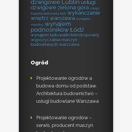
dźwigowe Lublin
usługi
dźwigowe zielona góra
usługi
wykańczanie
koparko ładowarką łódź
wnętrz warszawa
wynajem
wynajem
manitou
podnośników Łódź
wynajem ładowarki teleskopowej
wypożyczalnia maszyn
budowlanych warszawa
Ogród
Projektowanie ogrodów a
budowa domu od podstaw.
Architektura budownictwo –
usługi budowlane Warszawa
Projektowanie ogrodów –
serwis, producent maszyn