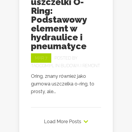
uszczelki O-
Ring:
Podstawowy
element w
hydraulice i
pneumatyce
MAR 7
POSTED BY
TAO.COM.PL
IN
BUDOWA I REMONT
Oring, znany również jako
gumowa uszczelka o-ring, to
prosty, ale...
Load More Posts