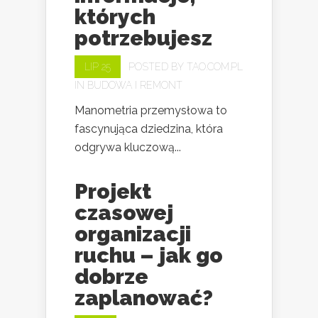
których
potrzebujesz
LIP 25
POSTED BY
TAO.COM.PL
IN
BUDOWA I REMONT
Manometria przemysłowa to
fascynująca dziedzina, która
odgrywa kluczową...
Projekt
czasowej
organizacji
ruchu – jak go
dobrze
zaplanować?