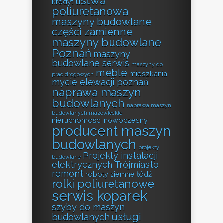
listwa
kredyt
poliuretanowa
maszyny budowlane
części zamienne
maszyny budowlane
Poznań
maszyny
budowlane serwis
maszyny do
meble
mieszkania
prac drogowych
mycie elewacji poznań
naprawa maszyn
budowlanych
naprawa maszyn
budowlanych mazowieckie
nieruchomości
nowoczesny
producent maszyn
budowlanych
projekty
Projekty instalacji
budowlane
elektrycznych Trójmiasto
remont
roboty ziemne łódź
rolki poliuretanowe
serwis koparek
szyby do maszyn
usługi
budowlanych