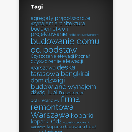
Tagi
agregaty prądotwórcze
wynajem
architektura
budownictwo i
projektowanie
belki poliuretanowe
budowanie domu
od podstaw
Czyszczenie elewacji Poznań
czyszczenie elewacji
deska
warszawa
tarasowa bangkirai
dźwigi
dom
budowlane wynajem
dźwigi lublin
elastomer
firma
poliuretanowy
remontowa
Warszawa
koparki
koparki łódź
koparko ładowarki
koparko ładowarki Łódź
warszawa