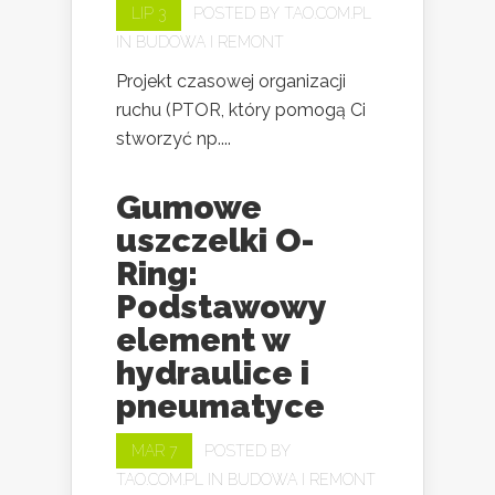
LIP 3
POSTED BY
TAO.COM.PL
IN
BUDOWA I REMONT
Projekt czasowej organizacji
ruchu (PTOR, który pomogą Ci
stworzyć np....
Gumowe
uszczelki O-
Ring:
Podstawowy
element w
hydraulice i
pneumatyce
MAR 7
POSTED BY
TAO.COM.PL
IN
BUDOWA I REMONT