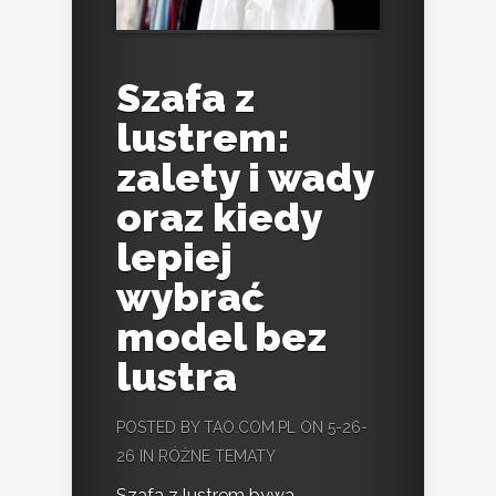
Szafa z
lustrem:
zalety i wady
oraz kiedy
lepiej
wybrać
model bez
lustra
POSTED BY
TAO.COM.PL
ON 5-26-
26 IN
RÓŻNE TEMATY
Szafa z lustrem bywa