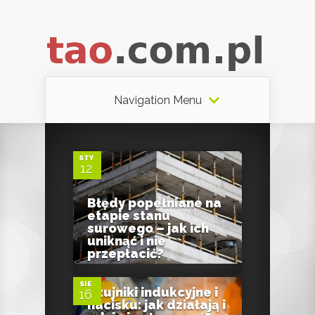
Navigation Menu
0
STY
12
Błędy popełniane na
etapie stanu
surowego – jak ich
0
uniknąć i nie
przepłacić?
SIE
Czujniki indukcyjne i
16
0
nacisku: jak działają i