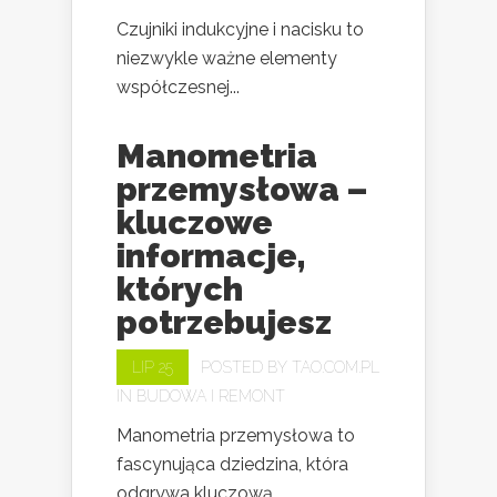
Czujniki indukcyjne i nacisku to
niezwykle ważne elementy
współczesnej...
Manometria
przemysłowa –
kluczowe
informacje,
których
potrzebujesz
LIP 25
POSTED BY
TAO.COM.PL
IN
BUDOWA I REMONT
Manometria przemysłowa to
fascynująca dziedzina, która
odgrywa kluczową...