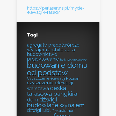
https://perlaserwis.pl/mycie-
elewacji-i-fasad/
Tagi
agregaty prądotwórcze
wynajem
architektura
budownictwo i
projektowanie
belki poliuretanowe
budowanie domu
od podstaw
Czyszczenie elewacji Poznań
czyszczenie elewacji
deska
warszawa
tarasowa bangkirai
dźwigi
dom
budowlane wynajem
dźwigi lublin
elastomer