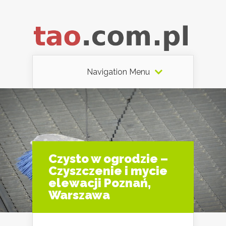
Navigation Menu
Czysto w ogrodzie –
Czyszczenie i mycie
elewacji Poznań,
Warszawa