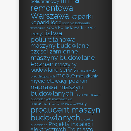
firma
poliuretanowy
remontowa
Warszawa
koparki
koparki łódź
koparko ładowarki
koparko ładowarki Łódź
warszawa
listwa
kredyt
poliuretanowa
maszyny budowlane
części zamienne
maszyny budowlane
Poznań
maszyny
budowlane serwis
maszyny do
meble
mieszkania
prac drogowych
mycie elewacji poznań
naprawa maszyn
budowlanych
naprawa maszyn
budowlanych mazowieckie
nieruchomości
nowoczesny
producent maszyn
budowlanych
projekty
Projekty instalacji
budowlane
elektrycznych Trójmiasto