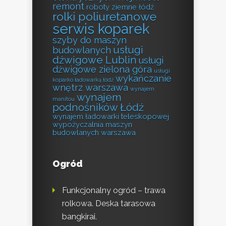
remont
roboty ziemne łódź
rolki poliuretanowe
serwis koparek
szyby do maszyn
usługi
budowlanych
dźwigowe Lublin
usługi
dźwigowe zielona góra
usługi
wykańczanie
koparko ładowarką łódź
wnętrz warszawa
wynajem
wynajem
manitou
podnośników Łódź
wynajem ładowarki teleskopowej
wypożyczalnia maszyn
budowlanych warszawa
Ogród
Funkcjonalny ogród – trawa
rolkowa. Deska tarasowa
bangkirai.