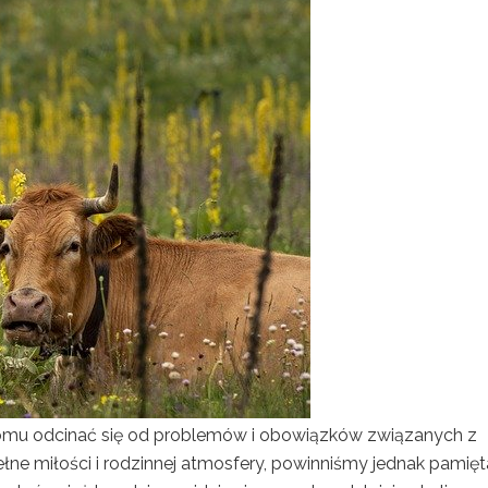
domu odcinać się od problemów i obowiązków związanych z
e miłości i rodzinnej atmosfery, powinniśmy jednak pamięt