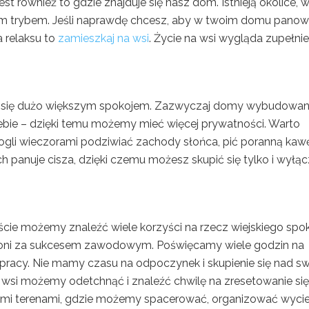
st również to gdzie znajduje się nasz dom. Istnieją okolice, 
nym trybem. Jeśli naprawdę chcesz, aby w twoim domu panow
 relaksu to
zamieszkaj na wsi
. Życie na wsi wygląda zupełnie
yć się dużo większym spokojem. Zazwyczaj domy wybudowan
iebie – dzięki temu możemy mieć więcej prywatności. Warto
mogli wieczorami podziwiać zachody słońca, pić poranną kaw
ch panuje cisza, dzięki czemu możesz skupić się tylko i wyłąc
cie możemy znaleźć wiele korzyści na rzecz wiejskiego spok
pogoni za sukcesem zawodowym. Poświęcamy wiele godzin na
o pracy. Nie mamy czasu na odpoczynek i skupienie się nad s
 wsi możemy odetchnąć i znaleźć chwilę na zresetowanie się
ymi terenami, gdzie możemy spacerować, organizować wycie