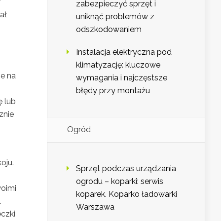
w
zabezpieczyć sprzęt i
ał
uniknąć problemów z
odszkodowaniem
Instalacja elektryczna pod
klimatyzację: kluczowe
e na
wymagania i najczęstsze
błędy przy montażu
ę lub
znie
Ogród
oju.
Sprzęt podczas urządzania
ogrodu – koparki: serwis
woimi
koparek. Koparko ładowarki
.
Warszawa
czki