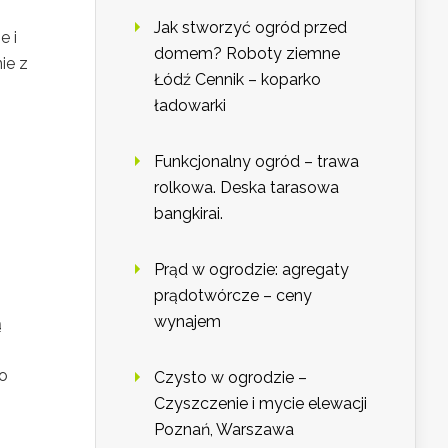
Jak stworzyć ogród przed
e i
domem? Roboty ziemne
ie z
Łódź Cennik – koparko
ładowarki
Funkcjonalny ogród – trawa
rolkowa. Deska tarasowa
bangkirai.
Prąd w ogrodzie: agregaty
prądotwórcze – ceny
wynajem
ą
go
Czysto w ogrodzie –
Czyszczenie i mycie elewacji
Poznań, Warszawa