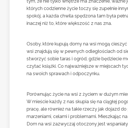
tym, że nie tylko wnętrze ma znaczenie, ważne je
których codzienne życie toczy się zupełnie in
spokój, a każda chwila spędzona tam była pełna
inaczej niż to, które większość z nas zna.
Osoby, które kupują domy na wsi mogą ciesz
wsi znajdują się w pewnych odległościach od s
stworzyć sobie taras i ogród, gdzie będziecie 
czytać książki. Co najważniejsze w miejscach ty
na swoich sprawach i odpoczynku.
Porównując życie na wsi z życiem w dużym mieś
W mieście każdy z nas skupia się na ciągłej 
pracę, ale również na takie rzeczy jak dojazd d
marzeniami, celami i problemami. Mieszkając na
Dom na wsi zazwyczaj otoczony jest wspaniał