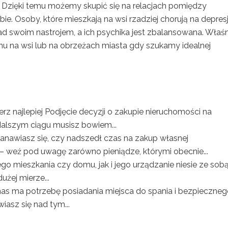
. Dzięki temu możemy skupić się na relacjach pomiędzy
bie. Osoby, które mieszkają na wsi rzadziej chorują na depresj
nad swoim nastrojem, a ich psychika jest zbalansowana. Właśn
 na wsi lub na obrzeżach miasta gdy szukamy idealnej
z najlepiej Podjęcie decyzji o zakupie nieruchomości na
dalszym ciągu musisz bowiem...
anawiasz się, czy nadszedł czas na zakup własnej
– weź pod uwagę zarówno pieniądze, którymi obecnie...
o mieszkania czy domu, jak i jego urządzanie niesie ze sob
żej mierze...
as ma potrzebę posiadania miejsca do spania i bezpieczne
wiasz się nad tym...