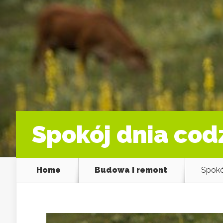
Spokój dnia cod
Home
Budowa i remont
Spokó