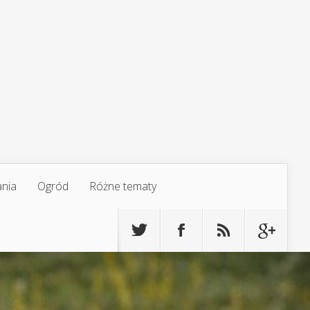
ania
Ogród
Różne tematy