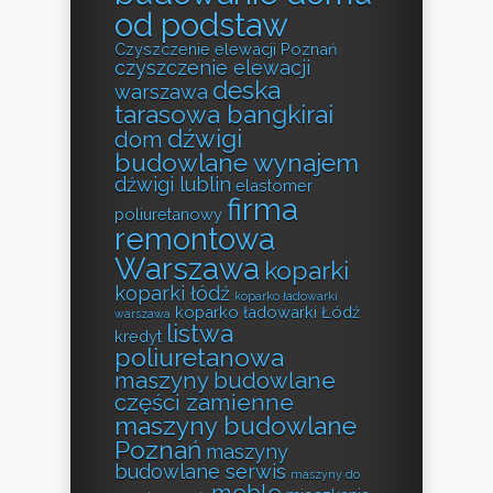
od podstaw
Czyszczenie elewacji Poznań
czyszczenie elewacji
deska
warszawa
tarasowa bangkirai
dźwigi
dom
budowlane wynajem
dźwigi lublin
elastomer
firma
poliuretanowy
remontowa
Warszawa
koparki
koparki łódź
koparko ładowarki
koparko ładowarki Łódź
warszawa
listwa
kredyt
poliuretanowa
maszyny budowlane
części zamienne
maszyny budowlane
Poznań
maszyny
budowlane serwis
maszyny do