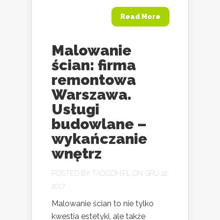
Read More
Malowanie
ścian: firma
remontowa
Warszawa.
Usługi
budowlane –
wykańczanie
wnętrz
POSTED BY
TAO.COM.PL
ON GRU 22,
2017
Malowanie ścian to nie tylko
kwestia estetyki, ale także