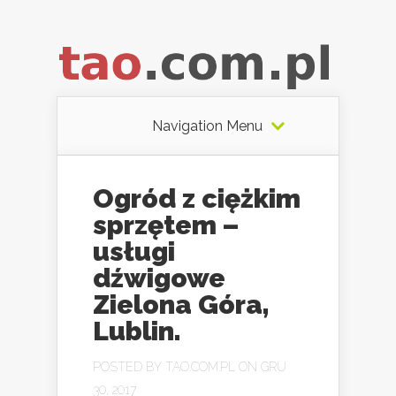
Navigation Menu
Ogród z ciężkim
sprzętem –
usługi
dźwigowe
Zielona Góra,
Lublin.
POSTED BY
TAO.COM.PL
ON GRU
30, 2017