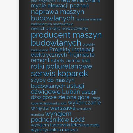
meble
mieszkania
prac drogowych
mycie elewacji poznań
naprawa maszyn
budowlanych
naprawa maszyn
budowlanych mazowieckie
nieruchomości
nowoczesny
producent maszyn
budowlanych
projekty
Projekty instalacji
budowlane
elektrycznych Trójmiasto
remont
roboty ziemne łódź
rolki poliuretanowe
serwis koparek
szyby do maszyn
usługi
budowlanych
dźwigowe Lublin
usługi
dźwigowe zielona góra
usługi
wykańczanie
koparko ładowarką łódź
wnętrz warszawa
wynajem
wynajem
manitou
podnośników Łódź
wynajem ładowarki teleskopowej
wypożyczalnia maszyn