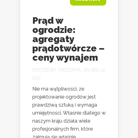
Prąd w
ogrodzie:
agregaty
prądotwórcze –
ceny wynajem
POSTED BY
TAO.COM.PL
ON GRU 12,
2017
Nie ma wątpliwości, że
projektowanie ogrodów jest
prawdziwą sztuką i wymaga
umiejętności. Właśnie dlatego w
naszym kraju działa wiele
profesjonalnych firm, które
zajmują się właśnie