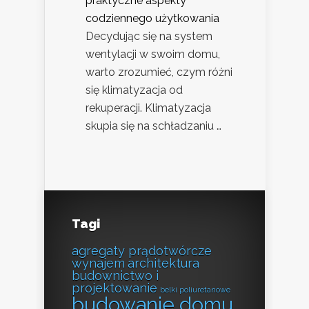
praktyczne aspekty
codziennego użytkowania
Decydując się na system
wentylacji w swoim domu,
warto zrozumieć, czym różni
się klimatyzacja od
rekuperacji. Klimatyzacja
skupia się na schładzaniu …
Tagi
agregaty prądotwórcze
wynajem
architektura
budownictwo i
projektowanie
belki poliuretanowe
budowanie domu