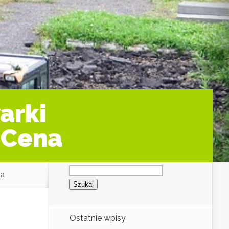
arki
 Cena
Szukaj:
na
Ostatnie wpisy