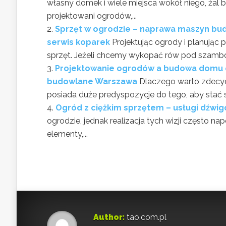
własny domek i wiele miejsca wokół niego, żal 
projektowani ogrodów,...
Sprzęt w ogrodzie – naprawa maszyn bu
serwis koparek
Projektując ogrody i planując
sprzęt. Jeżeli chcemy wykopać rów pod szambo
Projektowanie ogrodów a budowa domu o
budowlane Warszawa
Dlaczego warto zdecy
posiada duże predyspozycje do tego, aby stać s
Ogród z ciężkim sprzętem – usługi dźwig
ogrodzie, jednak realizacja tych wizji często 
elementy,...
Author:
tao.com.pl