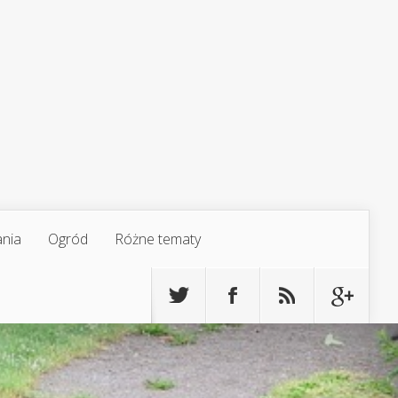
ania
Ogród
Różne tematy