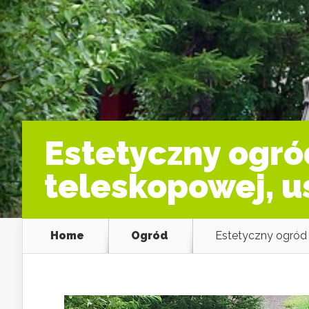
Estetyczny ogr
teleskopowej, u
Home
Ogród
Estetyczny ogród 