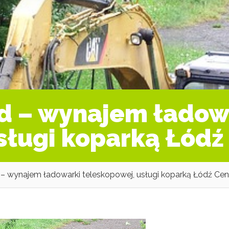
ód – wynajem ładow
sługi koparką Łódź
– wynajem ładowarki teleskopowej, usługi koparką Łódź Ce