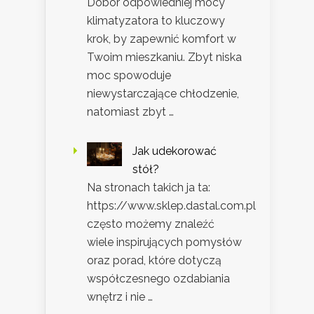
Dobór odpowiedniej mocy
klimatyzatora to kluczowy
krok, by zapewnić komfort w
Twoim mieszkaniu. Zbyt niska
moc spowoduje
niewystarczające chłodzenie,
natomiast zbyt …
Jak udekorować
stół?
Na stronach takich ja ta:
https://www.sklep.dastal.com.pl
często możemy znaleźć
wiele inspirujących pomysłów
oraz porad, które dotyczą
współczesnego ozdabiania
wnętrz i nie …