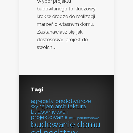
Wybór projektu
budowlanego to kluczowy
krok w drodze do realizacji
marzeń o własnym domu.
Zastanawiasz się, jak
dostosować projekt do
swoich …
Tagi
agregaty prądotwórcze
wynajem
architektura
budownictwo i
projektowanie
belki poliuretanowe
budowanie domu
od podstaw