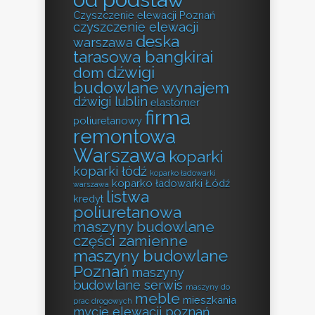
Czyszczenie elewacji Poznań
czyszczenie elewacji
deska
warszawa
tarasowa bangkirai
dźwigi
dom
budowlane wynajem
dźwigi lublin
elastomer
firma
poliuretanowy
remontowa
Warszawa
koparki
koparki łódź
koparko ładowarki
koparko ładowarki Łódź
warszawa
listwa
kredyt
poliuretanowa
maszyny budowlane
części zamienne
maszyny budowlane
Poznań
maszyny
budowlane serwis
maszyny do
meble
mieszkania
prac drogowych
mycie elewacji poznań