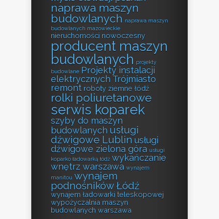
naprawa maszyn
budowlanych
naprawa maszyn
budowlanych mazowieckie
nieruchomości
nowoczesny
producent maszyn
budowlanych
projekty
Projekty instalacji
budowlane
elektrycznych Trójmiasto
remont
roboty ziemne łódź
rolki poliuretanowe
serwis koparek
szyby do maszyn
usługi
budowlanych
dźwigowe Lublin
usługi
dźwigowe zielona góra
usługi
wykańczanie
koparko ładowarką łódź
wnętrz warszawa
wynajem
wynajem
manitou
podnośników Łódź
wynajem ładowarki teleskopowej
wypożyczalnia maszyn
budowlanych warszawa