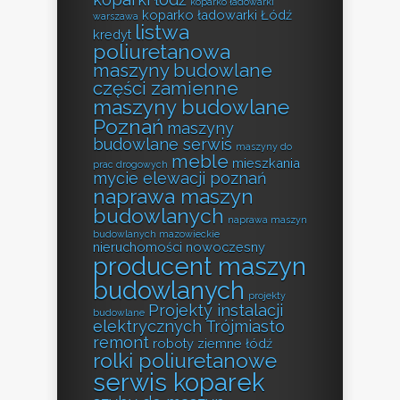
koparko ładowarki
koparko ładowarki Łódź
warszawa
listwa
kredyt
poliuretanowa
maszyny budowlane
części zamienne
maszyny budowlane
Poznań
maszyny
budowlane serwis
maszyny do
meble
mieszkania
prac drogowych
mycie elewacji poznań
naprawa maszyn
budowlanych
naprawa maszyn
budowlanych mazowieckie
nieruchomości
nowoczesny
producent maszyn
budowlanych
projekty
Projekty instalacji
budowlane
elektrycznych Trójmiasto
remont
roboty ziemne łódź
rolki poliuretanowe
serwis koparek