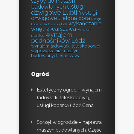
szyby do maszyn
usługi
budowlanych
dźwigowe Lublin
usługi
dźwigowe zielona góra
usługi
wykańczanie
koparko ładowarką łódź
wnętrz warszawa
wynajem
wynajem
manitou
podnośników Łódź
wynajem ładowarki teleskopowej
wypożyczalnia maszyn
budowlanych warszawa
Ogród
Estetyczny ogród – wynajem
ładowarki teleskopowej,
usługi koparką Łódź Cena
Sprzęt w ogrodzie – naprawa
maszyn budowlanych. Części