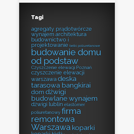
Tagi
agregaty prądotwórcze
wynajem
architektura
budownictwo i
projektowanie
belki poliuretanowe
budowanie domu
od podstaw
Czyszczenie elewacji Poznań
czyszczenie elewacji
deska
warszawa
tarasowa bangkirai
dźwigi
dom
budowlane wynajem
dźwigi lublin
elastomer
firma
poliuretanowy
remontowa
Warszawa
koparki
koparki łódź