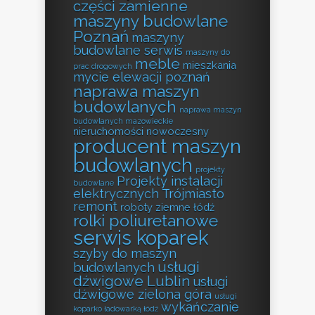
części zamienne
maszyny budowlane
Poznań
maszyny
budowlane serwis
maszyny do
meble
mieszkania
prac drogowych
mycie elewacji poznań
naprawa maszyn
budowlanych
naprawa maszyn
budowlanych mazowieckie
nieruchomości
nowoczesny
producent maszyn
budowlanych
projekty
Projekty instalacji
budowlane
elektrycznych Trójmiasto
remont
roboty ziemne łódź
rolki poliuretanowe
serwis koparek
szyby do maszyn
usługi
budowlanych
dźwigowe Lublin
usługi
dźwigowe zielona góra
usługi
wykańczanie
koparko ładowarką łódź