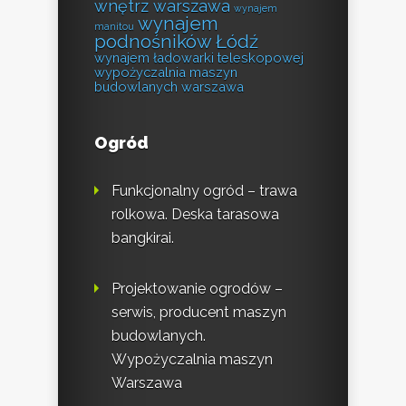
wnętrz warszawa
wynajem
wynajem
manitou
podnośników Łódź
wynajem ładowarki teleskopowej
wypożyczalnia maszyn
budowlanych warszawa
Ogród
Funkcjonalny ogród – trawa
rolkowa. Deska tarasowa
bangkirai.
Projektowanie ogrodów –
serwis, producent maszyn
budowlanych.
Wypożyczalnia maszyn
Warszawa