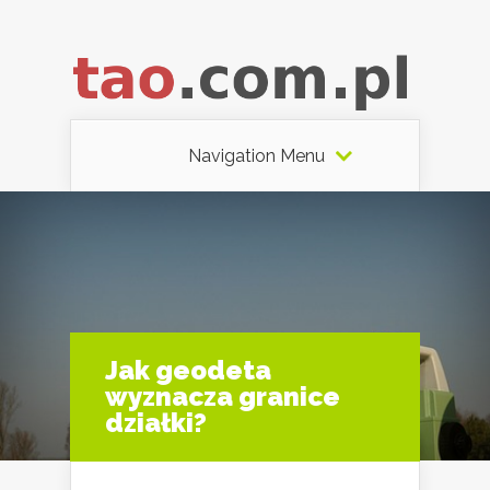
Navigation Menu
Jak geodeta
wyznacza granice
działki?