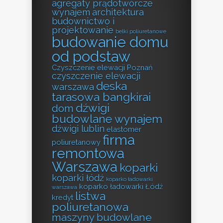
agregaty prądotwórcze
wynajem
architektura
budownictwo i
projektowanie
belki poliuretanowe
budowanie domu
od podstaw
Czyszczenie elewacji Poznań
czyszczenie elewacji
deska
warszawa
tarasowa bangkirai
dźwigi
dom
budowlane wynajem
dźwigi lublin
elastomer
firma
poliuretanowy
remontowa
Warszawa
koparki
koparki łódź
koparko ładowarki
koparko ładowarki Łódź
warszawa
listwa
kredyt
poliuretanowa
maszyny budowlane