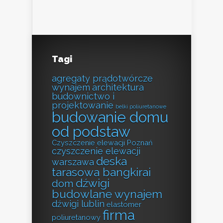
Tagi
agregaty prądotwórcze
wynajem
architektura
budownictwo i
projektowanie
belki poliuretanowe
budowanie domu
od podstaw
Czyszczenie elewacji Poznań
czyszczenie elewacji
deska
warszawa
tarasowa bangkirai
dźwigi
dom
budowlane wynajem
dźwigi lublin
elastomer
firma
poliuretanowy