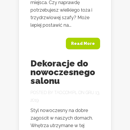
miejsca. Czy naprawdę
potrzebujesz wielkiego łoża i
trzydrzwiowej szafy? Może
lepiej postawić na...
Read More
Dekoracje do
nowoczesnego
salonu
POSTED BY
TAO.COM.PL
ON GRU 13,
2019
Styl nowoczesny na dobre
zagościł w naszych domach.
Wnętrza utrzymane w tej