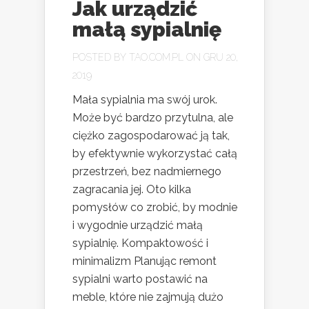
Jak urządzić
małą sypialnię
POSTED BY
TAO.COM.PL
ON GRU 20,
2019
Mała sypialnia ma swój urok.
Może być bardzo przytulna, ale
ciężko zagospodarować ją tak,
by efektywnie wykorzystać całą
przestrzeń, bez nadmiernego
zagracania jej. Oto kilka
pomysłów co zrobić, by modnie
i wygodnie urządzić małą
sypialnię. Kompaktowość i
minimalizm Planując remont
sypialni warto postawić na
meble, które nie zajmują dużo