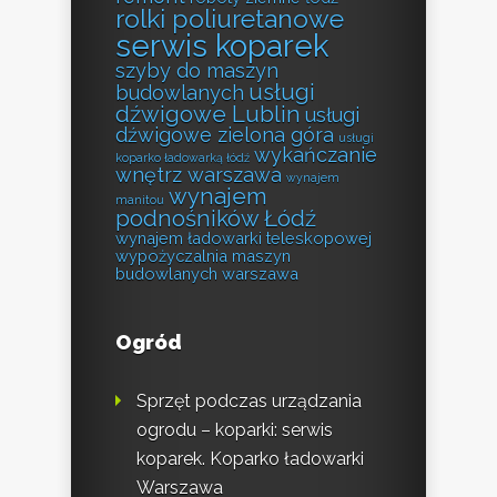
rolki poliuretanowe
serwis koparek
szyby do maszyn
usługi
budowlanych
dźwigowe Lublin
usługi
dźwigowe zielona góra
usługi
wykańczanie
koparko ładowarką łódź
wnętrz warszawa
wynajem
wynajem
manitou
podnośników Łódź
wynajem ładowarki teleskopowej
wypożyczalnia maszyn
budowlanych warszawa
Ogród
Sprzęt podczas urządzania
ogrodu – koparki: serwis
koparek. Koparko ładowarki
Warszawa