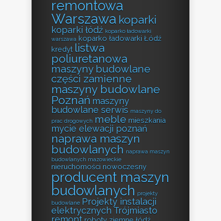
remontowa
Warszawa
koparki
koparki łódź
koparko ładowarki
koparko ładowarki Łódź
warszawa
listwa
kredyt
poliuretanowa
maszyny budowlane
części zamienne
maszyny budowlane
Poznań
maszyny
budowlane serwis
maszyny do
meble
mieszkania
prac drogowych
mycie elewacji poznań
naprawa maszyn
budowlanych
naprawa maszyn
budowlanych mazowieckie
nieruchomości
nowoczesny
producent maszyn
budowlanych
projekty
Projekty instalacji
budowlane
elektrycznych Trójmiasto
remont
roboty ziemne łódź