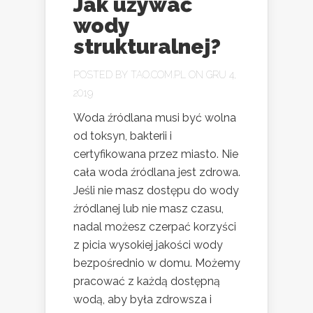
Jak używać
wody
strukturalnej?
POSTED BY
TAO.COM.PL
ON GRU 4,
2019
Woda źródlana musi być wolna
od toksyn, bakterii i
certyfikowana przez miasto. Nie
cała woda źródlana jest zdrowa.
Jeśli nie masz dostępu do wody
źródlanej lub nie masz czasu,
nadal możesz czerpać korzyści
z picia wysokiej jakości wody
bezpośrednio w domu. Możemy
pracować z każdą dostępną
wodą, aby była zdrowsza i