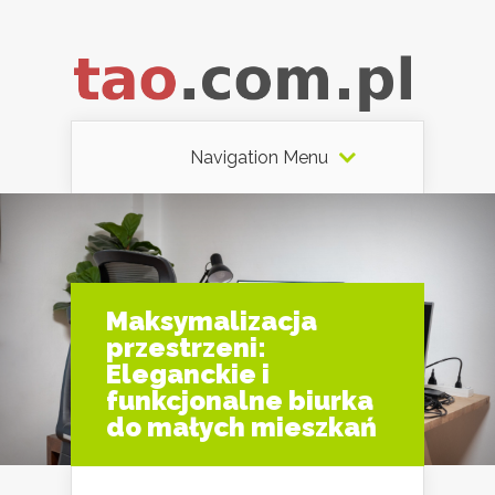
Navigation Menu
Maksymalizacja
przestrzeni:
Eleganckie i
funkcjonalne biurka
do małych mieszkań