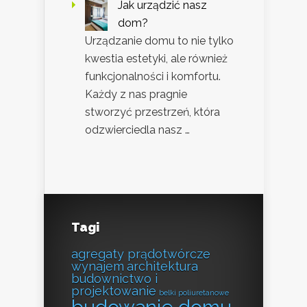
Jak urządzić nasz
dom?
Urządzanie domu to nie tylko
kwestia estetyki, ale również
funkcjonalności i komfortu.
Każdy z nas pragnie
stworzyć przestrzeń, która
odzwierciedla nasz …
Tagi
agregaty prądotwórcze
wynajem
architektura
budownictwo i
projektowanie
belki poliuretanowe