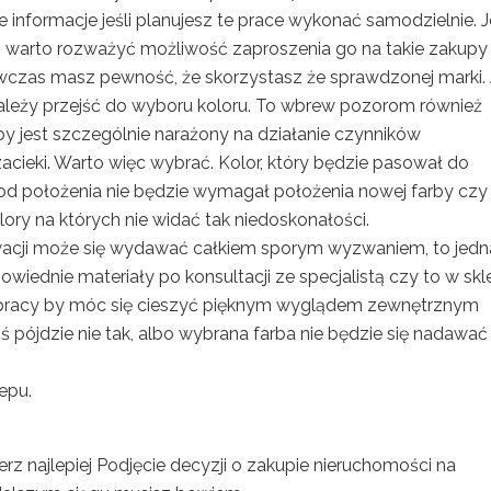
formacje jeśli planujesz te prace wykonać samodzielnie. Je
o warto rozważyć możliwość zaproszenia go na takie zakupy
czas masz pewność, że skorzystasz że sprawdzonej marki. J
należy przejść do wyboru koloru. To wbrew pozorom również
y jest szczególnie narażony na działanie czynników
cieki. Warto więc wybrać. Kolor, który będzie pasował do
h od położenia nie będzie wymagał położenia nowej farby czy
ory na których nie widać tak niedoskonałości.
ewacji może się wydawać całkiem sporym wyzwaniem, to jedn
wiednie materiały po konsultacji ze specjalistą czy to w skl
pracy by móc się cieszyć pięknym wyglądem zewnętrznym
ś pójdzie nie tak, albo wybrana farba nie będzie się nadawać
epu.
z najlepiej Podjęcie decyzji o zakupie nieruchomości na