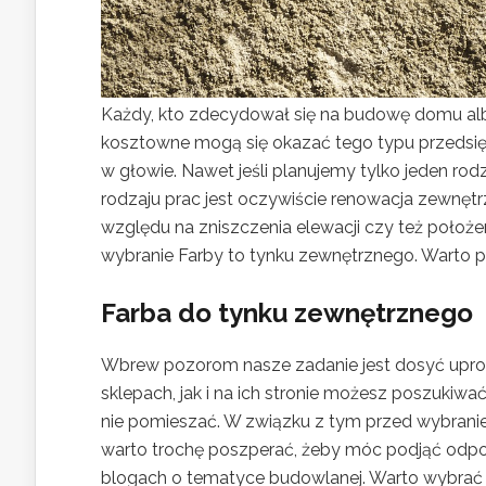
Każdy, kto zdecydował się na budowę domu alb
kosztowne mogą się okazać tego typu przedsię
w głowie. Nawet jeśli planujemy tylko jeden rod
rodzaju prac jest oczywiście renowacja zewn
względu na zniszczenia elewacji czy też położe
wybranie Farby to tynku zewnętrznego. Warto p
Farba do tynku zewnętrznego
Wbrew pozorom nasze zadanie jest dosyć upr
sklepach, jak i na ich stronie możesz poszukiw
nie pomieszać. W związku z tym przed wybrani
warto trochę poszperać, żeby móc podjąć odpow
blogach o tematyce budowlanej. Warto wybrać ki