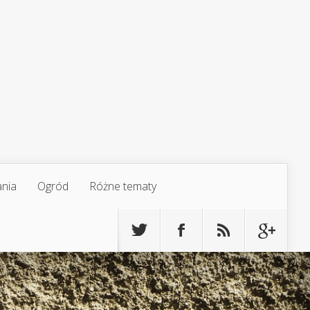
ania
Ogród
Różne tematy