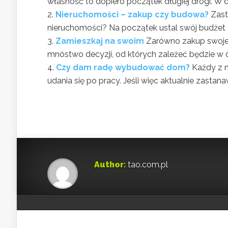
własność to dopiero początek długiej drogi. W 
Nieruchomości – zakup czy budowa?
Zast
nieruchomości? Na początek ustal swój budżet 
Zamieszkaj na swoim
Zarówno zakup swojeg
mnóstwo decyzji, od których zależeć będzie w du
Czy dam radę wybudować dom?
Każdy z n
udania się po pracy. Jeśli więc aktualnie zastana
Author:
tao.com.pl