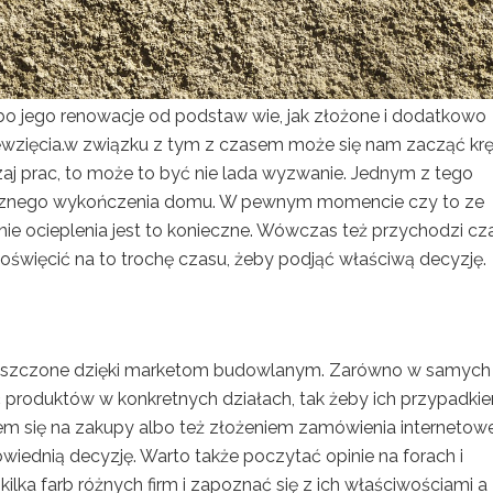
o jego renowacje od podstaw wie, jak złożone i dodatkowo
wzięcia.w związku z tym z czasem może się nam zacząć krę
zaj prac, to może to być nie lada wyzwanie. Jednym z tego
ętrznego wykończenia domu. W pewnym momencie czy to ze
nie ocieplenia jest to konieczne. Wówczas też przychodzi cz
oświęcić na to trochę czasu, żeby podjąć właściwą decyzję.
oszczone dzięki marketom budowlanym. Zarówno w samych
ać produktów w konkretnych działach, tak żeby ich przypadki
em się na zakupy albo też złożeniem zamówienia interneto
iednią decyzję. Warto także poczytać opinie na forach i
lka farb różnych firm i zapoznać się z ich właściwościami a