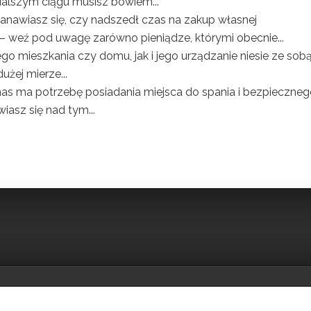
dalszym ciągu musisz bowiem...
anawiasz się, czy nadszedł czas na zakup własnej
– weź pod uwagę zarówno pieniądze, którymi obecnie...
o mieszkania czy domu, jak i jego urządzanie niesie ze sob
żej mierze...
as ma potrzebę posiadania miejsca do spania i bezpieczne
wiasz się nad tym...