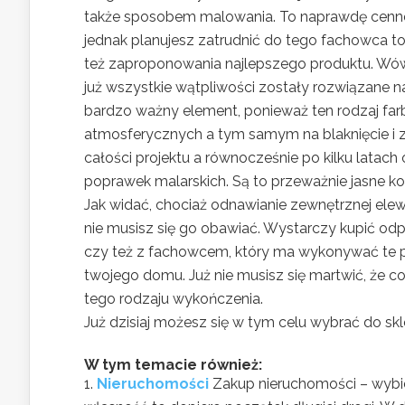
także sposobem malowania. To naprawdę cenne in
jednak planujesz zatrudnić do tego fachowca t
też zaproponowania najlepszego produktu. Wów
już wszystkie wątpliwości zostały rozwiązane 
bardzo ważny element, ponieważ ten rodzaj farb
atmosferycznych a tym samym na blaknięcie i za
całości projektu a równocześnie po kilku latac
poprawek malarskich. Są to przeważnie jasne kol
Jak widać, chociaż odnawianie zewnętrznej el
nie musisz się go obawiać. Wystarczy kupić odpo
czy też z fachowcem, który ma wykonywać te 
twojego domu. Już nie musisz się martwić, że co
tego rodzaju wykończenia.
Już dzisiaj możesz się w tym celu wybrać do skl
W tym temacie również:
Nieruchomości
Zakup nieruchomości – wybier