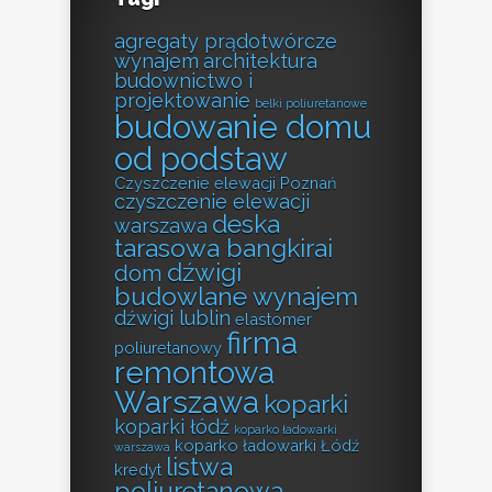
agregaty prądotwórcze
wynajem
architektura
budownictwo i
projektowanie
belki poliuretanowe
budowanie domu
od podstaw
Czyszczenie elewacji Poznań
czyszczenie elewacji
deska
warszawa
tarasowa bangkirai
dźwigi
dom
budowlane wynajem
dźwigi lublin
elastomer
firma
poliuretanowy
remontowa
Warszawa
koparki
koparki łódź
koparko ładowarki
koparko ładowarki Łódź
warszawa
listwa
kredyt
poliuretanowa