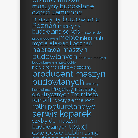
maszyny budowlane
części zamienne
maszyny budowlane
Poznań
maszyny
budowlane serwis
maszyny do
meble
mieszkania
prac drogowych
mycie elewacji poznań
naprawa maszyn
budowlanych
naprawa maszyn
budowlanych mazowieckie
nieruchomości
nowoczesny
producent maszyn
budowlanych
projekty
Projekty instalacji
budowlane
elektrycznych Trójmiasto
remont
roboty ziemne łódź
rolki poliuretanowe
serwis koparek
szyby do maszyn
usługi
budowlanych
dźwigowe Lublin
usługi