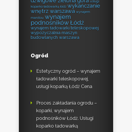
dźwigowe zielona góra
usługi
wykańczanie
koparko ładowarką łódź
wnętrz warszawa
wynajem
wynajem
manitou
podnośników Łódź
wynajem ładowarki teleskopowej
wypożyczalnia maszyn
budowlanych warszawa
Ogród
Estetyczny ogród – wynajem
ładowarki teleskopowej,
usługi koparką Łódź Cena
Proces zakładania ogrodu –
koparki, wynajem
podnośników Łódź. Usługi
koparko ładowarką