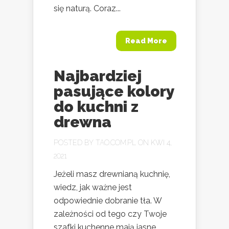
się naturą. Coraz...
Read More
Najbardziej
pasujące kolory
do kuchni z
drewna
POSTED BY
TAO.COM.PL
ON KWI 4,
2021
Jeżeli masz drewnianą kuchnię,
wiedz, jak ważne jest
odpowiednie dobranie tła. W
zależności od tego czy Twoje
szafki kuchenne mają jasne