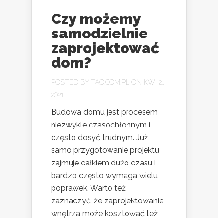
Czy możemy
samodzielnie
zaprojektować
dom?
POSTED BY
TAO.COM.PL
ON KWI 21,
2021
Budowa domu jest procesem
niezwykle czasochłonnym i
często dosyć trudnym. Już
samo przygotowanie projektu
zajmuje całkiem dużo czasu i
bardzo często wymaga wielu
poprawek. Warto też
zaznaczyć, że zaprojektowanie
wnętrza może kosztować też