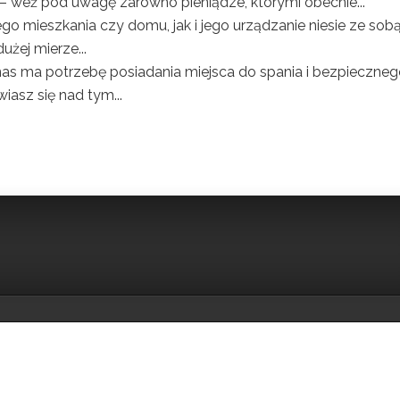
– weź pod uwagę zarówno pieniądze, którymi obecnie...
o mieszkania czy domu, jak i jego urządzanie niesie ze sob
żej mierze...
as ma potrzebę posiadania miejsca do spania i bezpieczne
wiasz się nad tym...