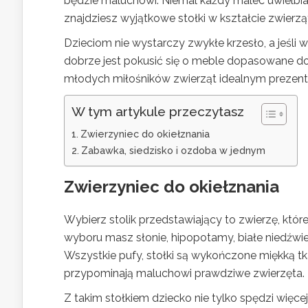
będzie maluchowi. Niemal każdy malec uwielbia 
znajdziesz wyjątkowe stołki w kształcie zwierzą
Dzieciom nie wystarczy zwykłe krzesło, a jeśli 
dobrze jest pokusić się o meble dopasowane do 
młodych miłośników zwierząt idealnym prezente
W tym artykule przeczytasz
Zwierzyniec do okiełznania
Zabawka, siedzisko i ozdoba w jednym
Zwierzyniec do okiełznania
Wybierz stolik przedstawiający to zwierzę, któ
wyboru masz słonie, hipopotamy, białe niedźwiedzi
Wszystkie pufy, stołki są wykończone miękką tk
przypominają maluchowi prawdziwe zwierzęta.
Z takim stołkiem dziecko nie tylko spędzi więc