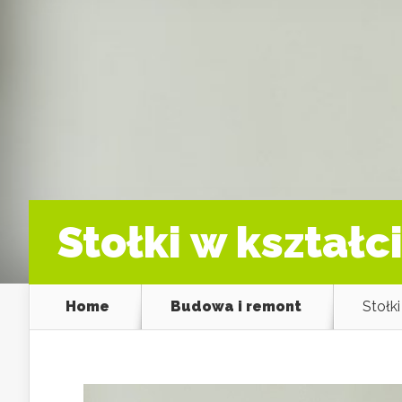
Stołki w kształ
Home
Budowa i remont
Stołk