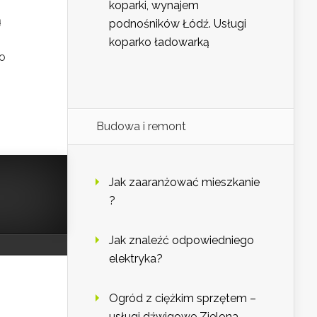
koparki, wynajem
ą
podnośników Łódź. Usługi
koparko ładowarką
go
Budowa i remont
Jak zaaranżować mieszkanie
?
Jak znaleźć odpowiedniego
elektryka?
Ogród z ciężkim sprzętem –
usługi dźwigowe Zielona