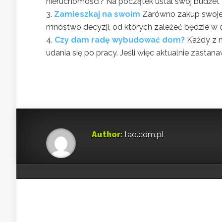
nieruchomości? Na początek ustal swój budżet 
Zamieszkaj na swoim
Zarówno zakup swojeg
mnóstwo decyzji, od których zależeć będzie w du
Czy dam radę wybudować dom?
Każdy z n
udania się po pracy. Jeśli więc aktualnie zastana
Author:
tao.com.pl