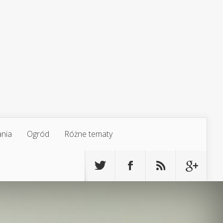
ania
Ogród
Różne tematy