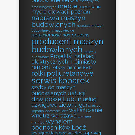
budowlane serwis
maszyny do
meble
mieszkania
prac drogowych
mycie elewacji poznań
naprawa maszyn
budowlanych
naprawa maszyn
budowlanych mazowieckie
nieruchomości
nowoczesny
producent maszyn
budowlanych
projekty
Projekty instalacji
budowlane
elektrycznych Trójmiasto
remont
roboty ziemne łódź
rolki poliuretanowe
serwis koparek
szyby do maszyn
usługi
budowlanych
dźwigowe Lublin
usługi
dźwigowe zielona góra
usługi
wykańczanie
koparko ładowarką łódź
wnętrz warszawa
wynajem
wynajem
manitou
podnośników Łódź
wynajem ładowarki teleskopowej