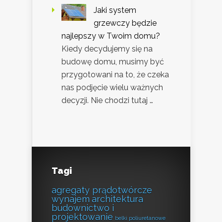
Jaki system
grzewczy będzie
najlepszy w Twoim domu?
Kiedy decydujemy się na
budowę domu, musimy być
przygotowani na to, że czeka
nas podjęcie wielu ważnych
decyzji. Nie chodzi tutaj …
Tagi
agregaty prądotwórcze
wynajem
architektura
budownictwo i
projektowanie
belki poliuretanowe