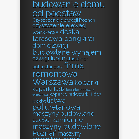
budowanie domu
od podstaw
Czyszczenie elewacji Poznań
czyszczenie elewacji
deska
warszawa
tarasowa bangkirai
dźwigi
dom
budowlane wynajem
dźwigi lublin
elastomer
firma
poliuretanowy
remontowa
Warszawa
koparki
koparki łódź
koparko ładowarki
koparko ładowarki Łódź
warszawa
listwa
kredyt
poliuretanowa
maszyny budowlane
części zamienne
maszyny budowlane
Poznań
maszyny