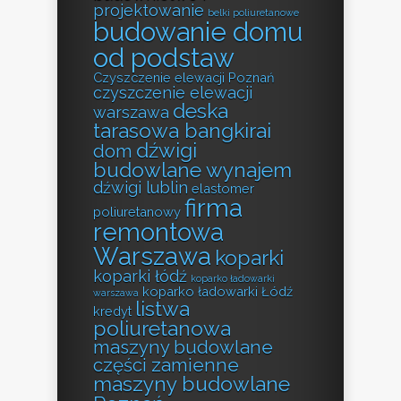
projektowanie
belki poliuretanowe
budowanie domu
od podstaw
Czyszczenie elewacji Poznań
czyszczenie elewacji
deska
warszawa
tarasowa bangkirai
dźwigi
dom
budowlane wynajem
dźwigi lublin
elastomer
firma
poliuretanowy
remontowa
Warszawa
koparki
koparki łódź
koparko ładowarki
koparko ładowarki Łódź
warszawa
listwa
kredyt
poliuretanowa
maszyny budowlane
części zamienne
maszyny budowlane