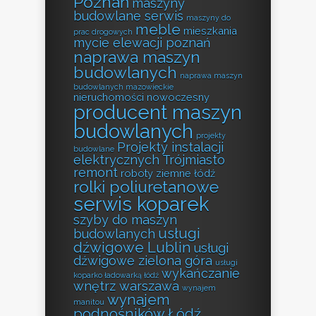
Poznań
maszyny
budowlane serwis
maszyny do
meble
mieszkania
prac drogowych
mycie elewacji poznań
naprawa maszyn
budowlanych
naprawa maszyn
budowlanych mazowieckie
nieruchomości
nowoczesny
producent maszyn
budowlanych
projekty
Projekty instalacji
budowlane
elektrycznych Trójmiasto
remont
roboty ziemne łódź
rolki poliuretanowe
serwis koparek
szyby do maszyn
usługi
budowlanych
dźwigowe Lublin
usługi
dźwigowe zielona góra
usługi
wykańczanie
koparko ładowarką łódź
wnętrz warszawa
wynajem
wynajem
manitou
podnośników Łódź