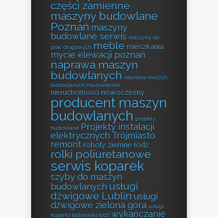
części zamienne
maszyny budowlane
Poznań
maszyny
budowlane serwis
maszyny do
meble
mieszkania
prac drogowych
mycie elewacji poznań
naprawa maszyn
budowlanych
naprawa maszyn
budowlanych mazowieckie
nieruchomości
nowoczesny
producent maszyn
budowlanych
projekty
Projekty instalacji
budowlane
elektrycznych Trójmiasto
remont
roboty ziemne łódź
rolki poliuretanowe
serwis koparek
szyby do maszyn
usługi
budowlanych
dźwigowe Lublin
usługi
dźwigowe zielona góra
usługi
wykańczanie
koparko ładowarką łódź