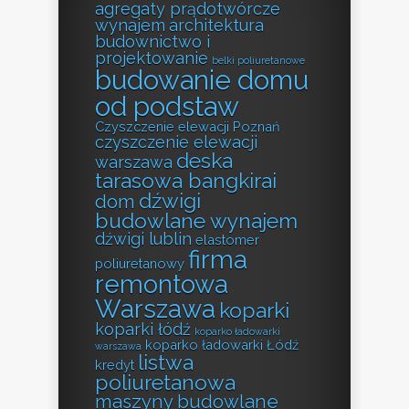
agregaty prądotwórcze
wynajem
architektura
budownictwo i
projektowanie
belki poliuretanowe
budowanie domu
od podstaw
Czyszczenie elewacji Poznań
czyszczenie elewacji
deska
warszawa
tarasowa bangkirai
dźwigi
dom
budowlane wynajem
dźwigi lublin
elastomer
firma
poliuretanowy
remontowa
Warszawa
koparki
koparki łódź
koparko ładowarki
koparko ładowarki Łódź
warszawa
listwa
kredyt
poliuretanowa
maszyny budowlane