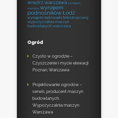
wnętrz warszawa
wynajem
wynajem
manitou
podnośników Łódź
wynajem ładowarki teleskopowej
wypożyczalnia maszyn
budowlanych warszawa
Ogród
Czysto w ogrodzie –
Czyszczenie i mycie elewacji
Poznań, Warszawa
Projektowanie ogrodów –
serwis, producent maszyn
budowlanych.
Wypożyczalnia maszyn
Warszawa