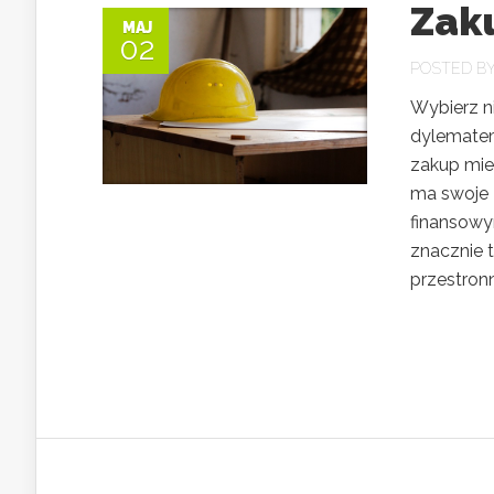
Zak
MAJ
02
POSTED B
Wybierz n
dylematem
zakup mies
ma swoje 
finansowy
znacznie 
przestron