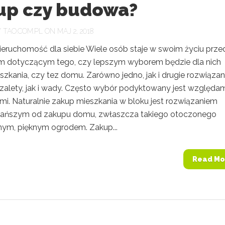
up czy budowa?
Y
TAO.COM.PL
ON MAJ 2, 2018
ieruchomość dla siebie Wiele osób staje w swoim życiu prze
 dotyczącym tego, czy lepszym wyborem będzie dla nich
zkania, czy tez domu. Zarówno jedno, jak i drugie rozwiązan
zalety, jak i wady. Często wybór podyktowany jest względa
mi. Naturalnie zakup mieszkania w bloku jest rozwiązaniem
tańszym od zakupu domu, zwłaszcza takiego otoczonego
nym, pięknym ogrodem. Zakup...
Read Mo