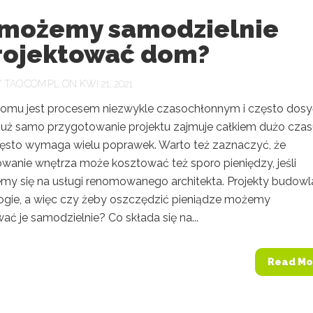
 możemy samodzielnie
rojektować dom?
Y
TAO.COM.PL
ON KWI 21, 2021
mu jest procesem niezwykle czasochłonnym i często dosy
Już samo przygotowanie projektu zajmuje całkiem dużo czasu
ęsto wymaga wielu poprawek. Warto też zaznaczyć, że
owanie wnętrza może kosztować też sporo pieniędzy, jeśli
my się na usługi renomowanego architekta. Projekty budow
ogie, a więc czy żeby oszczędzić pieniądze możemy
ć je samodzielnie? Co składa się na...
Read Mo