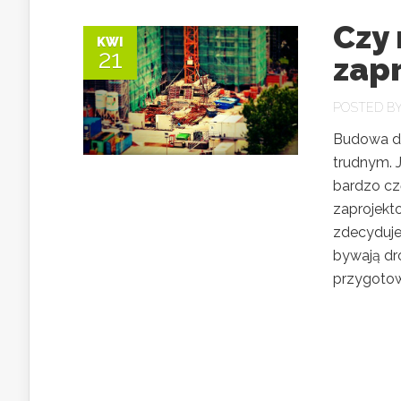
Czy
KWI
21
zap
POSTED B
Budowa do
trudnym. 
bardzo cz
zaprojekt
zdecyduje
bywają dr
przygotowa