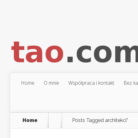
Home
O mnie
Współpraca i kontakt
Bez ka
Home
Posts Tagged
architekci"