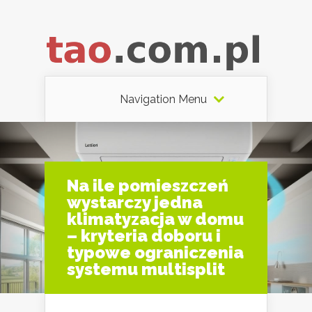
Navigation Menu
Na ile pomieszczeń
wystarczy jedna
klimatyzacja w domu
– kryteria doboru i
typowe ograniczenia
systemu multisplit