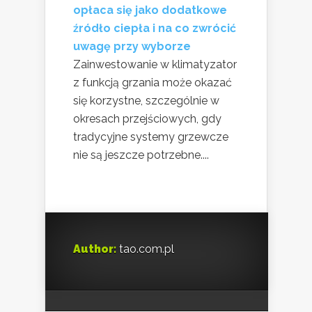
opłaca się jako dodatkowe
źródło ciepła i na co zwrócić
uwagę przy wyborze
Zainwestowanie w klimatyzator
z funkcją grzania może okazać
się korzystne, szczególnie w
okresach przejściowych, gdy
tradycyjne systemy grzewcze
nie są jeszcze potrzebne....
Author:
tao.com.pl