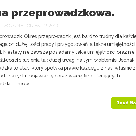
ma przeprowadzkowa.
Y
TAO.COM.PL
ON PAŹ 12, 2018
prowadzki Okres przeprowadzki jest bardzo trudny dla każd
a on dużej ilości pracy i przygotowań, a także umiejętności
i. Niestety nie zawsze posiadamy takie umiejętności oraz nie
iwości skupienia tak dużej uwagi na tym problemie. Jednak
dzka to etap, który spotyka prawie każdego z nas, właśnie z
u na rynku pojawia się coraz więcej firm oferujących
dzki domów ....
Read Mo