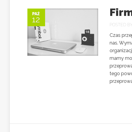
Fir
PAŹ
12
POSTED B
Czas prze
nas. Wymag
organizacj
mamy możl
przeprowa
tego powod
przeprowa