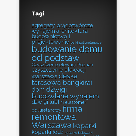
Tagi
agregaty prądotwórcze
wynajem
architektura
budownictwo i
projektowanie
belki poliuretanowe
budowanie domu
od podstaw
Czyszczenie elewacji Poznań
czyszczenie elewacji
deska
warszawa
tarasowa bangkirai
dźwigi
dom
budowlane wynajem
dźwigi lublin
elastomer
firma
poliuretanowy
remontowa
Warszawa
koparki
koparki łódź
koparko ładowarki