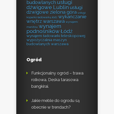
usługi
budowlanych
dźwigowe Lublin
usługi
dźwigowe zielona góra
usługi
wykańczanie
koparko ładowarką łódź
wnętrz warszawa
wynajem
wynajem
manitou
podnośników Łódź
wynajem ładowarki teleskopowej
wypożyczalnia maszyn
budowlanych warszawa
Ogród
Funkcjonalny ogród – trawa
rolkowa. Deska tarasowa
bangkirai.
Jakie meble do ogrodu są
obecnie w trendach?