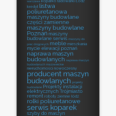
koparko ładowarki Łódź
warszawa
listwa
kredyt
poliuretanowa
maszyny budowlane
części zamienne
maszyny budowlane
Poznań
maszyny
budowlane serwis
maszyny do
meble
mieszkania
prac drogowych
mycie elewacji poznań
naprawa maszyn
budowlanych
naprawa maszyn
budowlanych mazowieckie
nieruchomości
nowoczesny
producent maszyn
budowlanych
projekty
Projekty instalacji
budowlane
elektrycznych Trójmiasto
remont
roboty ziemne łódź
rolki poliuretanowe
serwis koparek
szyby do maszyn