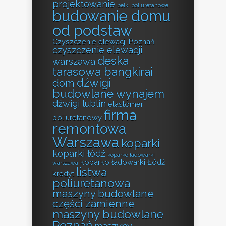
projektowanie
belki poliuretanowe
budowanie domu
od podstaw
Czyszczenie elewacji Poznań
czyszczenie elewacji
deska
warszawa
tarasowa bangkirai
dźwigi
dom
budowlane wynajem
dźwigi lublin
elastomer
firma
poliuretanowy
remontowa
Warszawa
koparki
koparki łódź
koparko ładowarki
koparko ładowarki Łódź
warszawa
listwa
kredyt
poliuretanowa
maszyny budowlane
części zamienne
maszyny budowlane
Poznań