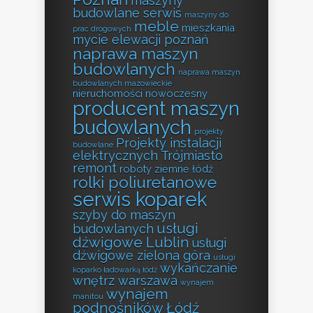
maszyny
budowlane serwis
maszyny do
meble
mieszkania
prac drogowych
mycie elewacji poznań
naprawa maszyn
budowlanych
naprawa maszyn
budowlanych mazowieckie
nieruchomości
nowoczesny
producent maszyn
budowlanych
projekty
Projekty instalacji
budowlane
elektrycznych Trójmiasto
remont
roboty ziemne łódź
rolki poliuretanowe
serwis koparek
szyby do maszyn
usługi
budowlanych
dźwigowe Lublin
usługi
dźwigowe zielona góra
usługi
wykańczanie
koparko ładowarką łódź
wnętrz warszawa
wynajem
wynajem
manitou
podnośników Łódź