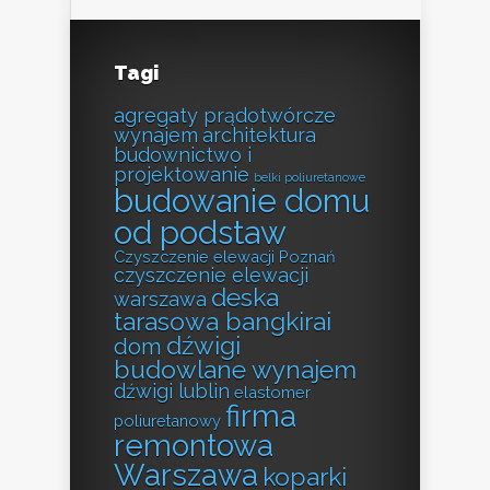
Tagi
agregaty prądotwórcze
wynajem
architektura
budownictwo i
projektowanie
belki poliuretanowe
budowanie domu
od podstaw
Czyszczenie elewacji Poznań
czyszczenie elewacji
deska
warszawa
tarasowa bangkirai
dźwigi
dom
budowlane wynajem
dźwigi lublin
elastomer
firma
poliuretanowy
remontowa
Warszawa
koparki