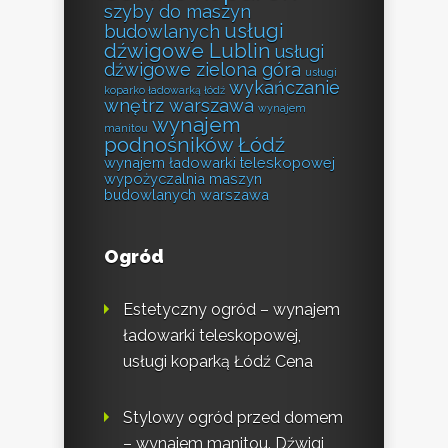
szyby do maszyn
usługi
budowlanych
dźwigowe Lublin
usługi
dźwigowe zielona góra
usługi
wykańczanie
koparko ładowarką łódź
wnętrz warszawa
wynajem
wynajem
manitou
podnośników Łódź
wynajem ładowarki teleskopowej
wypożyczalnia maszyn
budowlanych warszawa
Ogród
Estetyczny ogród – wynajem
ładowarki teleskopowej,
usługi koparką Łódź Cena
Stylowy ogród przed domem
– wynajem manitou. Dźwigi