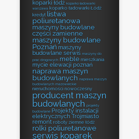
koparki łódź
koparko ładowarki
koparko ładowarki Łódź
warszawa
listwa
kredyt
poliuretanowa
maszyny budowlane
części zamienne
maszyny budowlane
Poznań
maszyny
budowlane serwis
maszyny do
meble
mieszkania
prac drogowych
mycie elewacji poznań
naprawa maszyn
budowlanych
naprawa maszyn
budowlanych mazowieckie
nieruchomości
nowoczesny
producent maszyn
budowlanych
projekty
Projekty instalacji
budowlane
elektrycznych Trójmiasto
remont
roboty ziemne łódź
rolki poliuretanowe
serwis koparek